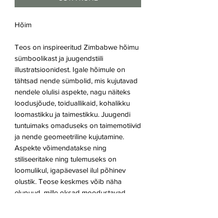
Hõim
Teos on inspireeritud Zimbabwe hõimu
sümboolikast ja juugendstiili
illustratsioonidest. Igale hõimule on
tähtsad nende sümbolid, mis kujutavad
nendele olulisi aspekte, nagu näiteks
loodusjõude, toiduallikaid, kohalikku
loomastikku ja taimestikku. Juugendi
tuntuimaks omaduseks on taimemotiivid
ja nende geomeetriline kujutamine.
Aspekte võimendatakse ning
stiliseeritake ning tulemuseks on
loomulikul, igapäevasel ilul põhinev
olustik. Teose keskmes võib näha
elupuud, mille oksad moodustavad
teosele raami.