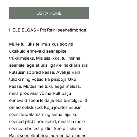
OSTA KOHE
HELE ELGAS - Pilt Raini seeneämbriga.
Mulle tuli üks tellimus kus sooviti
üksikuid erinevaid seenepilte
trükkimiseks. Mis siis ikka, tuli minna
seenele, aga et üksi igav ei hakkaks siis
kutsusin sõbrad kaasa. Aveli ja Rain
tulidki ning võtsid ka pisipoja Uku
kaasa. Müttasime tükk aega metsas,
mina proovisin võimalikult palju
erinevaid seeni leida ja eks teistelgi olid
omad eelistused. Koju jõudes asusin
seeni kupatama ning samal ajal kui
seened pliidil podisesid, maalisin meie
seeneämbritest pildid. See pilt siin on
Raini seeneämbriga, aga on ka olemas