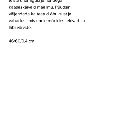
teiste unenägusi ja nendega
kaasaskäivaid maailmu. Püüdsin
väljendada ka teatud õhulisust ja
vabadust, mis unele mõeldes tekivad ka
läbi värvide.
46/60/0,4 cm
Teos on raamimata. Kui soovid antud
teosele ka raami, siis kirjuta meile palun
aadressil
andekasproject@gmail.com
oma soovist peale teose ostu ja teeme
Sulle pakkumise ka raamimisele. Oma
päringule lisa palun kohe info ka
soovitud raami kohta (umbkaudne stiil,
materjal, paksus jne). Kindlasti leiame
just Sulle sobiva raami.