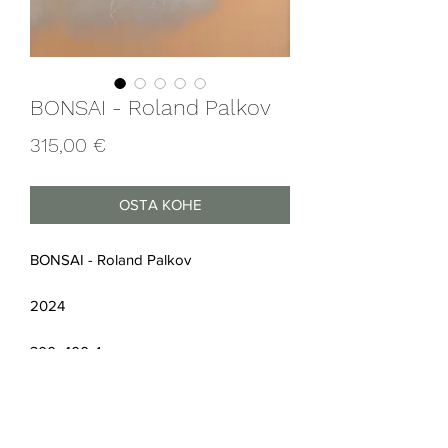
BONSAI - Roland Palkov
Price
315,00 €
OSTA KOHE
BONSAI - Roland Palkov
2024
300x400x1 mm
Lasergraveering värvitud alumiiniumil
Raamitud