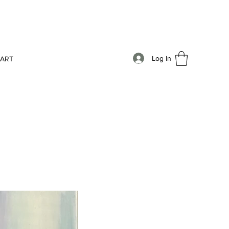
Log In
AART