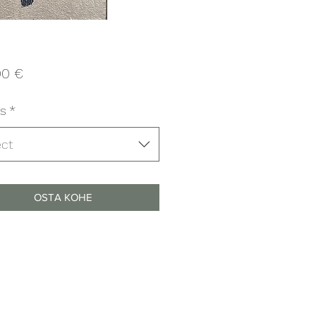
Price
00 €
s
*
ect
OSTA KOHE