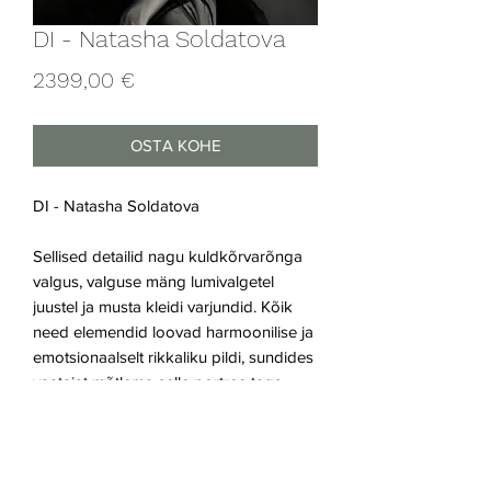
DI - Natasha Soldatova
Price
2399,00 €
OSTA KOHE
DI - Natasha Soldatova
Sellised detailid nagu kuldkõrvarõnga
valgus, valguse mäng lumivalgetel
juustel ja musta kleidi varjundid. Kõik
need elemendid loovad harmoonilise ja
emotsionaalselt rikkaliku pildi, sundides
vaatajat mõtlema selle portree taga
peituvate saladuste ja ajaloo üle.
Õli linasel lõuendil
120x100cm