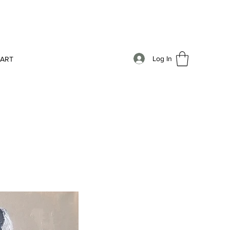
Log In
AART