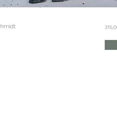
chmidt
315,