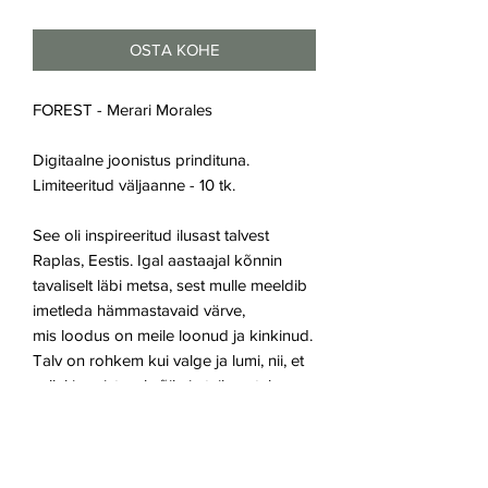
OSTA KOHE
FOREST - Merari Morales
Digitaalne joonistus prindituna.
Limiteeritud väljaanne - 10 tk.
See oli inspireeritud ilusast talvest
Raplas, Eestis. Igal aastaajal kõnnin
tavaliselt läbi metsa, sest mulle meeldib
imetleda hämmastavaid värve,
mis loodus on meile loonud ja kinkinud.
Talv on rohkem kui valge ja lumi, nii, et
sellel joonistusel võiksin teile natuke
näidata, kuidas mina talve näen.
Teost on prinditud ja raamitud musta
raami.