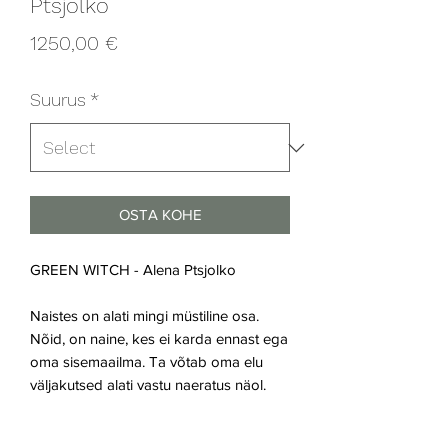
Ptsjolko
Price
1250,00 €
Suurus
*
OSTA KOHE
GREEN WITCH - Alena Ptsjolko
Naistes on alati mingi müstiline osa.
Nõid, on naine, kes ei karda ennast ega
oma sisemaailma. Ta võtab oma elu
väljakutsed alati vastu naeratus näol.
2021