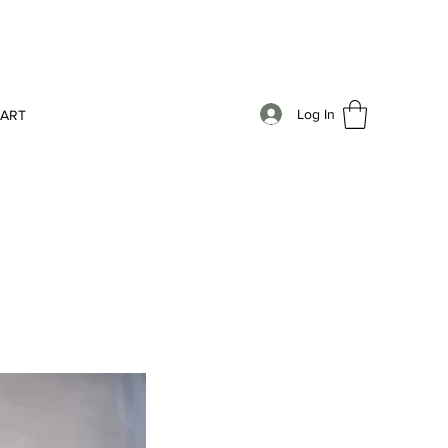
Log In
AART