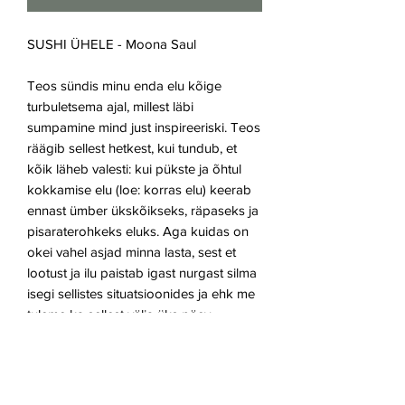
SUSHI ÜHELE - Moona Saul
Teos sündis minu enda elu kõige
turbuletsema ajal, millest läbi
sumpamine mind just inspireeriski. Teos
räägib sellest hetkest, kui tundub, et
kõik läheb valesti: kui pükste ja õhtul
kokkamise elu (loe: korras elu) keerab
ennast ümber ükskõikseks, räpaseks ja
pisaraterohkeks eluks. Aga kuidas on
okei vahel asjad minna lasta, sest et
lootust ja ilu paistab igast nurgast silma
isegi sellistes situatsioonides ja ehk me
tuleme ka sellest välja üks päev.
Meedium: Õli
Teose füüsilised mõõdud: 110/180/2 cm