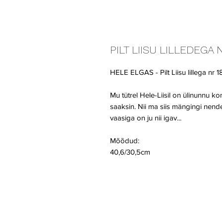
PILT LIISU LILLEDEGA N
HELE ELGAS - Pilt Liisu lillega nr 18
Mu tütrel Hele-Liisil on ülinunnu kom
saaksin. Nii ma siis mängingi nendega
vaasiga on ju nii igav...
Mõõdud:
40,6/30,5cm