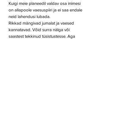
Kuigi meie planeedil valdav osa inimesi
on allapoole vaesuspiiri ja ei saa endale
neid lahendusi lubada.
Rikkad mängivad jumalat ja vaesed
kannatavad. V
õid surra nälga või
saastest tekkinud tüsistustesse. Aga
peaasi, et maski kannad ja viirust ei saa.
Prügimägi sümboliseerib mõtlematut
prügitootmist ja kuidas hetkel
käimasolev pandeemia toodab
massiliselt prügi juurde (maskid, testid).
Markerid ja akrüül
100/200 cm
ANDEKAS