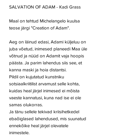
SALVATION OF ADAM - Kadi Grass
Maal on tehtud Michelangelo kuulsa
teose järgi "Creation of Adam".
Aeg on läinud edasi, Adami küljeluu on
juba võetud, inimesed planeedi Maa üle
võtnud ja nüüd on Adamit vaja hoopis
päästa.
Ja parim lahendus siis see, et
kanna maski ja hoia distantsi.
Pildil on kujutatud kunstniku
sotsiaalkriitilist arvamust selle kohta,
kuidas heal järjel inimesed ei mõista
vaeste kannatusi, kuna nad ise ei ole
samas olukorras.
Ja tänu sellele tekivad kriisihetkedel
ebaõiglased lahendused, mis suunatud
ennekõike heal järjel olevatele
inimestele.