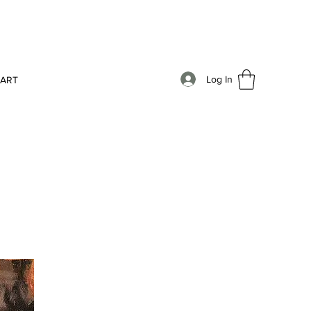
Log In
AART