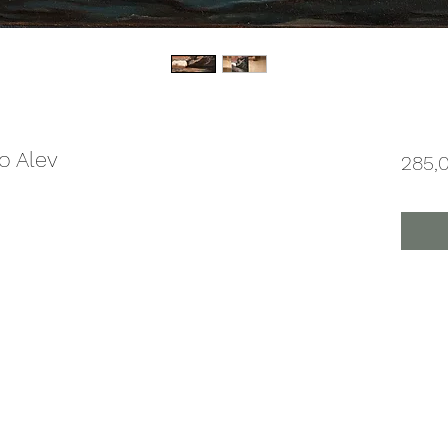
o Alev
285,